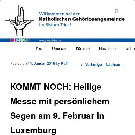
Katholische Gehörlosengemeinde Trier
Such
KGG_web
Hauptmenü
Start
Über uns
Für euch
Newsletter
taub 
Zum Inhalt wechseln
Zum sekundären Inhalt wechseln
Posted on
14. Januar 2015
by
Ralf
Artikelnavigation
←
Vorherige
Nächste
→
KOMMT NOCH: Heilige
Messe mit persönlichem
Segen am 9. Februar in
Luxemburg