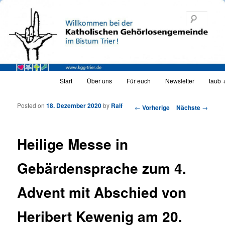
Katholische Gehörlosengemeinde Trier
Such
KGG_web
Hauptmenü
Start
Über uns
Für euch
Newsletter
taub 
Zum Inhalt wechseln
Zum sekundären Inhalt wechseln
Posted on
18. Dezember 2020
by
Ralf
Artikelnavigation
←
Vorherige
Nächste
→
Heilige Messe in
Gebärdensprache zum 4.
Advent mit Abschied von
Heribert Kewenig am 20.