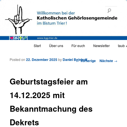
Katholische Gehörlosengemeinde Trier
Such
KGG_web
Hauptmenü
Start
Über uns
Für euch
Newsletter
taub 
Zum Inhalt wechseln
Zum sekundären Inhalt wechseln
Posted on
22. Dezember 2025
by
Daniel Beinhoff
Artikelnavigation
←
Vorherige
Nächste
→
Geburtstagsfeier am
14.12.2025 mit
Bekanntmachung des
Dekrets