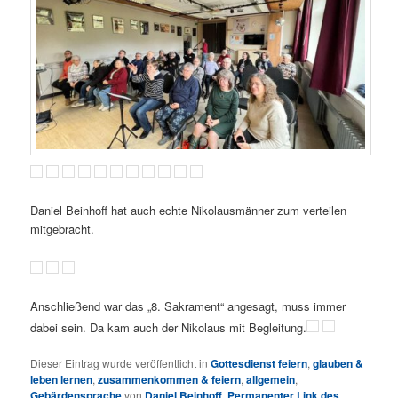
Daniel Beinhoff hat auch echte Nikolausmänner zum verteilen
mitgebracht.
Anschließend war das „8. Sakrament“ angesagt, muss immer
dabei sein. Da kam auch der Nikolaus mit Begleitung.
Dieser Eintrag wurde veröffentlicht in
Gottesdienst feiern
,
glauben &
leben lernen
,
zusammenkommen & feiern
,
allgemein
,
Gebärdensprache
von
Daniel Beinhoff
.
Permanenter Link des