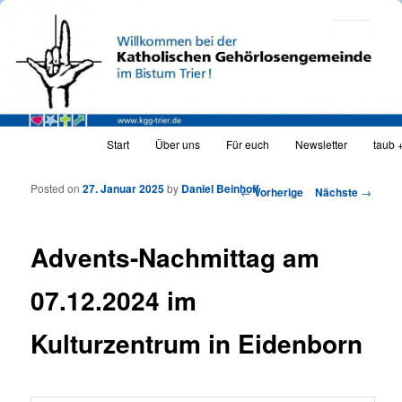
Katholische Gehörlosengemeinde Trier
Such
KGG_web
Hauptmenü
Start
Über uns
Für euch
Newsletter
taub 
Zum Inhalt wechseln
Zum sekundären Inhalt wechseln
Posted on
27. Januar 2025
by
Daniel Beinhoff
Artikelnavigation
←
Vorherige
Nächste
→
Advents-Nachmittag am
07.12.2024 im
Kulturzentrum in Eidenborn