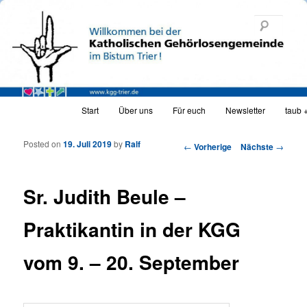
Katholische Gehörlosengemeinde Trier
Such
KGG_web
Hauptmenü
Start
Über uns
Für euch
Newsletter
taub 
Zum Inhalt wechseln
Zum sekundären Inhalt wechseln
Posted on
19. Juli 2019
by
Ralf
Artikelnavigation
←
Vorherige
Nächste
→
Sr. Judith Beule –
Praktikantin in der KGG
vom 9. – 20. September