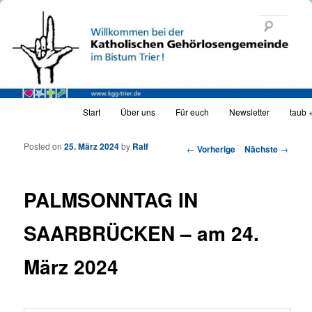
Katholische Gehörlosengemeinde Trier
Such
KGG_web
Hauptmenü
Start
Über uns
Für euch
Newsletter
taub 
Zum Inhalt wechseln
Zum sekundären Inhalt wechseln
Posted on
25. März 2024
by
Ralf
Artikelnavigation
←
Vorherige
Nächste
→
PALMSONNTAG IN
SAARBRÜCKEN – am 24.
März 2024