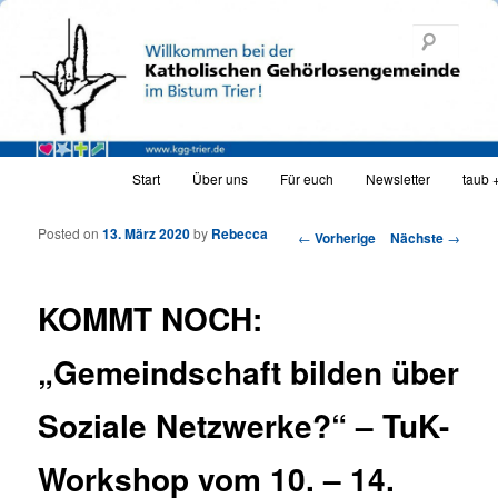
Katholische Gehörlosengemeinde Trier
Such
KGG_web
Hauptmenü
Start
Über uns
Für euch
Newsletter
taub 
Zum Inhalt wechseln
Zum sekundären Inhalt wechseln
Posted on
13. März 2020
by
Rebecca
Artikelnavigation
←
Vorherige
Nächste
→
KOMMT NOCH:
„Gemeindschaft bilden über
Soziale Netzwerke?“ – TuK-
Workshop vom 10. – 14.