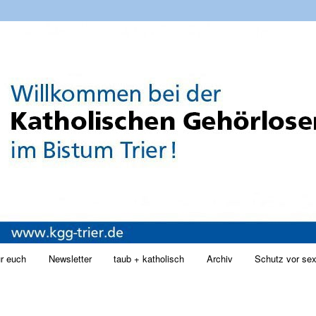
e Trier
r euch
Newsletter
taub + katholisch
Archiv
Schutz vor sex
lt wechseln