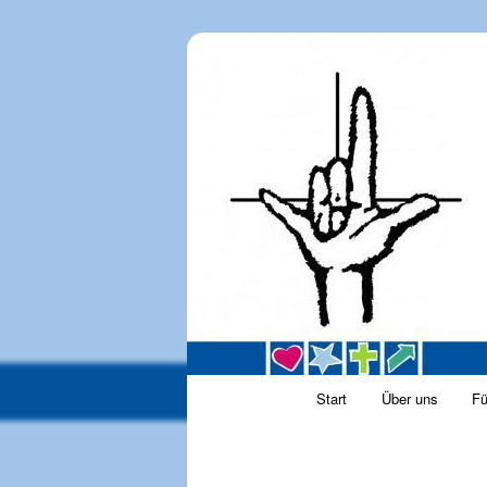
Katholische Gehörlosengemeind
KGG_web
Hauptmenü
Start
Über uns
Fü
Zum Inhalt wechseln
Zum sekundären Inha