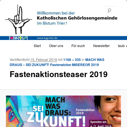
Katholische Gehörlosengemeinde Trier
Such
KGG_web
Hauptmenü
Start
Über uns
Für euch
Newsletter
taub 
Zum Inhalt wechseln
Zum sekundären Inhalt wechseln
Veröffentlicht
15. Februar 2019
mit
1168 × 335
in
MACH WAS
Bild
DRAUS – SEI ZUKUNFT! Fastenaktion MISEREOR 2019
Navigat
Fastenaktionsteaser 2019